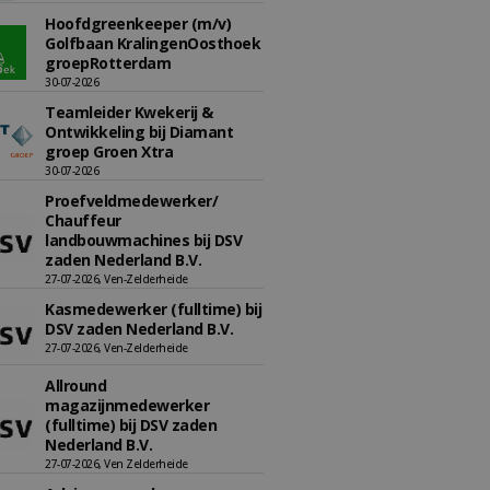
Hoofdgreenkeeper (m/v)
Golfbaan KralingenOosthoek
groepRotterdam
30-07-2026
Teamleider Kwekerij &
Ontwikkeling bij Diamant
groep Groen Xtra
30-07-2026
Proefveldmedewerker/
Chauffeur
landbouwmachines bij DSV
zaden Nederland B.V.
27-07-2026, Ven-Zelderheide
Kasmedewerker (fulltime) bij
DSV zaden Nederland B.V.
27-07-2026, Ven-Zelderheide
Allround
magazijnmedewerker
(fulltime) bij DSV zaden
Nederland B.V.
27-07-2026, Ven Zelderheide