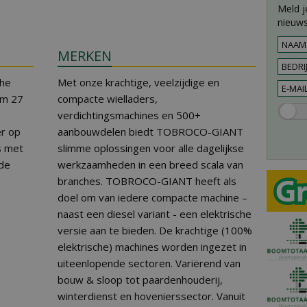
Meld j
nieuws
MERKEN
he
Met onze krachtige, veelzijdige en
im 27
compacte wielladers,
verdichtingsmachines en 500+
er op
aanbouwdelen biedt TOBROCO-GIANT
s met
slimme oplossingen voor alle dagelijkse
 de
werkzaamheden in een breed scala van
branches. TOBROCO-GIANT heeft als
doel om van iedere compacte machine –
naast een diesel variant - een elektrische
versie aan te bieden. De krachtige (100%
elektrische) machines worden ingezet in
uiteenlopende sectoren. Variërend van
bouw & sloop tot paardenhouderij,
winterdienst en hovenierssector. Vanuit