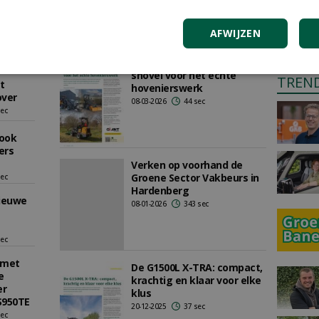
21-05-2026
220 sec
AFWIJZEN
hinese
ma 2025
sec
G2300-serie: praktische
shovel voor het echte
TREN
t
hovenierswerk
over
08-03-2026
44 sec
sec
 ook
ers
Verken op voorhand de
Groene Sector Vakbeurs in
sec
Hardenberg
nieuwe
08-01-2026
343 sec
sec
 met
De G1500L X-TRA: compact,
e
krachtig en klaar voor elke
er
klus
S950TE
20-12-2025
37 sec
sec