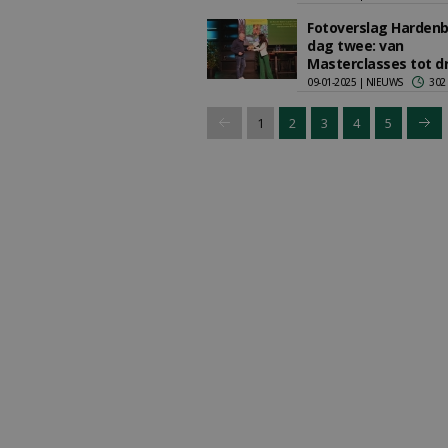
Fotoverslag Harden
dag twee: van
Masterclasses tot d
09-01-2025 | NIEUWS
302
1
2
3
4
5