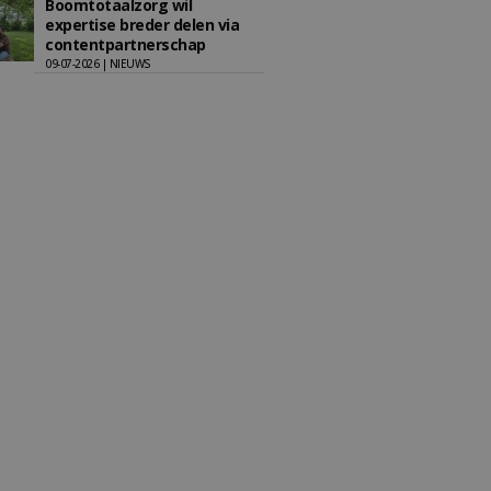
Boomtotaalzorg wil
expertise breder delen via
contentpartnerschap
09-07-2026 | NIEUWS