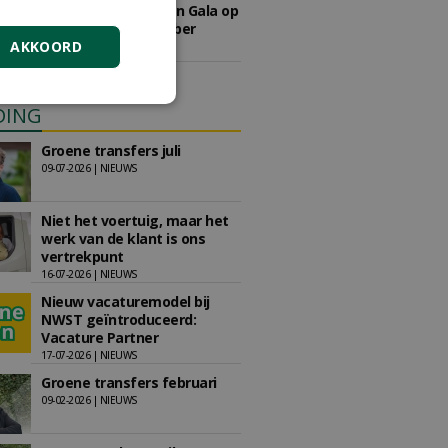
Save the Date: Green Gala op
woensdag 2 december
AKKOORD
woensdag 2 december 2026
DING
Groene transfers juli
09-07-2026 | NIEUWS
Niet het voertuig, maar het
werk van de klant is ons
vertrekpunt
16-07-2026 | NIEUWS
Nieuw vacaturemodel bij
NWST geïntroduceerd:
Vacature Partner
17-07-2026 | NIEUWS
Groene transfers februari
09-02-2026 | NIEUWS