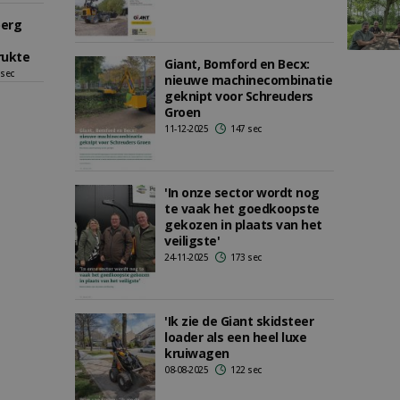
berg
rukte
Giant, Bomford en Becx:
 sec
nieuwe machinecombinatie
geknipt voor Schreuders
Groen
11-12-2025
147 sec
'In onze sector wordt nog
te vaak het goedkoopste
gekozen in plaats van het
veiligste'
24-11-2025
173 sec
'Ik zie de Giant skidsteer
loader als een heel luxe
kruiwagen
08-08-2025
122 sec