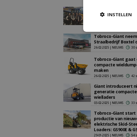
Tobroco-Giant wint
INSTELLEN
rechtszaak tegen C
copycat tijdens Bau
11-04-2025 | NIEUWS
64 
Tobroco-Giant neem
Straalbedrijf Boxtel 
26-02-2025 | NIEUWS
30 
Tobroco-Giant gaat
compacte wieldump
maken
26-02-2025 | NIEUWS
42 
Giant introduceert 
generatie compacte
wielladers
03-02-2025 | NIEUWS
33 
Tobroco-Giant start
productie van nieuw
elektrische Skid-Ste
Loaders: GS900E & G
29-01-2025 | NIEUWS
54 