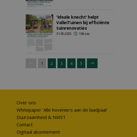
'Ideale knecht' helpt
ValleiTuinen bij efficiënte
tuinrenovaties
31-05-2025
166 sec
1
2
3
4
5
Over ons
Whitepaper 'Alle hoveniers aan de laadpaal'
Duurzaamheid & NWST
Contact
Digitaal abonnement