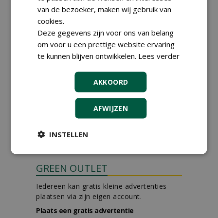
van de bezoeker, maken wij gebruik van
Hoofdgreenkeeper (m/v)
cookies.
Golfbaan KralingenOosthoek
Deze gegevens zijn voor ons van belang
groepRotterdam
30-07-2026
om voor u een prettige website ervaring
te kunnen blijven ontwikkelen.
Lees verder
Teamleider Kwekerij &
Ontwikkeling bij Diamant
groep Groen Xtra
AKKOORD
30-07-2026
Adviseur openbaar groen,
sportvelden & golfbanen bij
AFWIJZEN
Vos Capelle
27-07-2026, Sprang-Capelle
INSTELLEN
meer Groene Banen
GREEN OUTLET
Iedereen kan gratis kleine advertenties
plaatsen via zijn eigen account.
Plaats een gratis advertentie