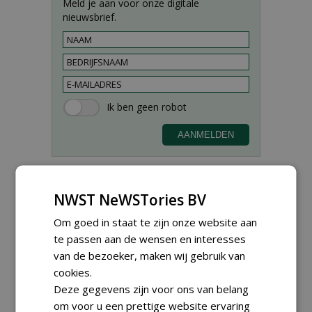
Meld je aan voor onze digitale
nieuwsbrief.
NWST NeWSTories BV
Om goed in staat te zijn onze website aan
Proefveldmedewerker/
Chauffeur
te passen aan de wensen en interesses
landbouwmachines bij DSV
van de bezoeker, maken wij gebruik van
zaden Nederland B.V.
cookies.
06-08-2026, Ven-Zelderheide
Deze gegevens zijn voor ons van belang
Kasmedewerker (fulltime) bij
DSV zaden Nederland B.V.
om voor u een prettige website ervaring