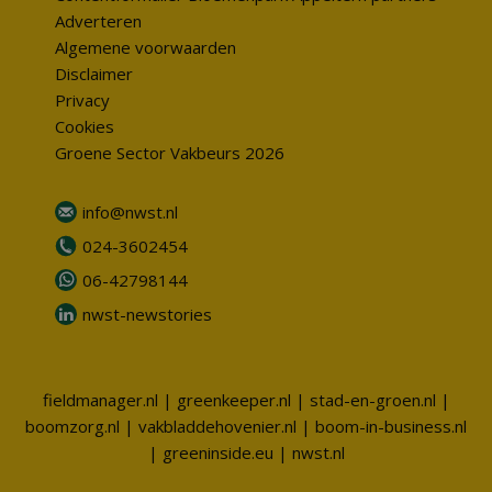
Adverteren
Algemene voorwaarden
Disclaimer
Privacy
Cookies
Groene Sector Vakbeurs 2026
info@nwst.nl
024-3602454
06-42798144
nwst-newstories
fieldmanager.nl
|
greenkeeper.nl
|
stad-en-groen.nl
|
boomzorg.nl
|
vakbladdehovenier.nl
|
boom-in-business.nl
|
greeninside.eu
|
nwst.nl