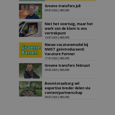
Groene transfers juli
09-07-2026 | NIEUWS
Niet het voertuig, maar het
werk van de klant is ons
vertrekpunt
16-07-2026 | NIEUWS
Nieuw vacaturemodel bij
NWST geïntroduceerd:
Vacature Partner
17-07-2026 | NIEUWS
Groene transfers februari
09-02-2026 | NIEUWS
Boomtotaalzorg wil
expertise breder delen via
contentpartnerschap
09-07-2026 | NIEUWS