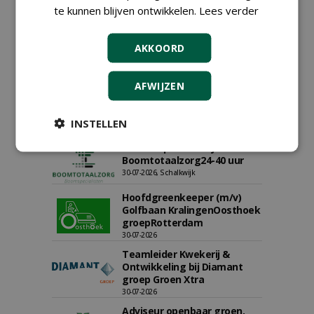
06-08-2026, Ven-Zelderheide
te kunnen blijven ontwikkelen.
Lees verder
Allround
magazijnmedewerker
AKKOORD
(fulltime) bij DSV zaden
Nederland B.V.
06-08-2026, Ven Zelderheide
AFWIJZEN
Groeiplaats specialist bij
Boomtotaalzorg32-40 uur
INSTELLEN
30-07-2026, Schalkwijk
Boominspecteur bij
Boomtotaalzorg24-40 uur
30-07-2026, Schalkwijk
Hoofdgreenkeeper (m/v)
Golfbaan KralingenOosthoek
groepRotterdam
30-07-2026
Teamleider Kwekerij &
Ontwikkeling bij Diamant
groep Groen Xtra
30-07-2026
Adviseur openbaar groen,