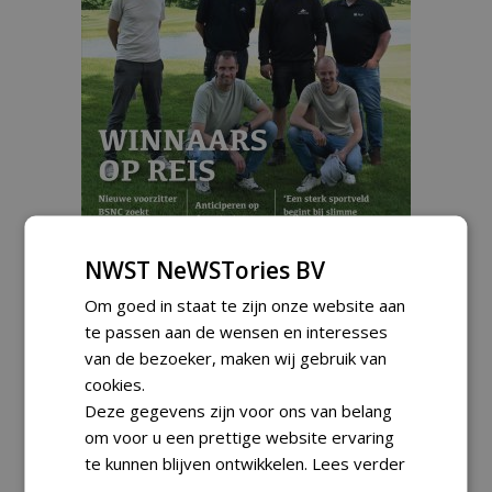
Fieldmanager 3-2026
NWST NeWSTories BV
€ 8,95
Om goed in staat te zijn onze website aan
ex BTW
te passen aan de wensen en interesses
van de bezoeker, maken wij gebruik van
cookies.
Deze gegevens zijn voor ons van belang
om voor u een prettige website ervaring
te kunnen blijven ontwikkelen.
Lees verder