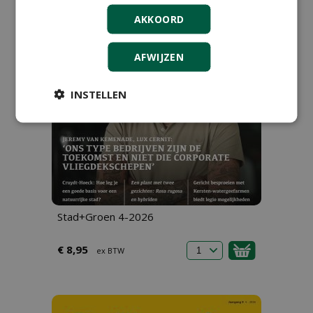
AKKOORD
AFWIJZEN
INSTELLEN
Stad+Groen 4-2026
€ 8,95
ex BTW