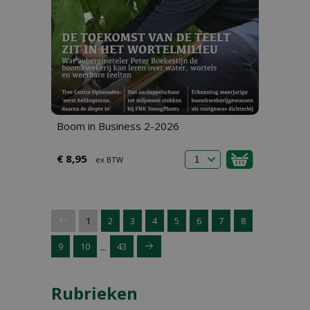
Boom in Business 2-2026
€ 8,95
ex BTW
1
2
3
4
5
6
7
8
...
9
10
43
Rubrieken