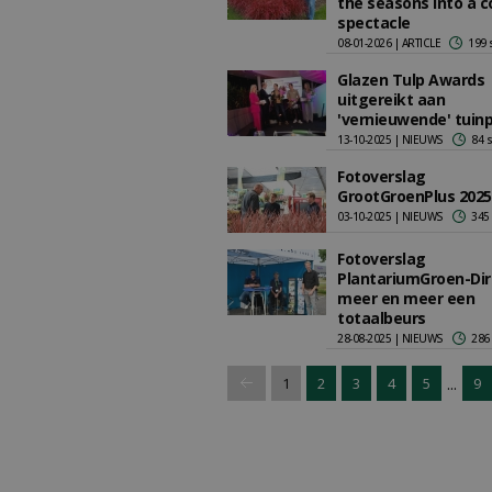
the seasons into a c
spectacle
08-01-2026 | ARTICLE
199 
Glazen Tulp Awards
uitgereikt aan
'vernieuwende' tuin
13-10-2025 | NIEUWS
84 
Fotoverslag
GrootGroenPlus 2025
03-10-2025 | NIEUWS
345
Fotoverslag
PlantariumGroen-Dir
meer en meer een
totaalbeurs
28-08-2025 | NIEUWS
286
...
1
2
3
4
5
9