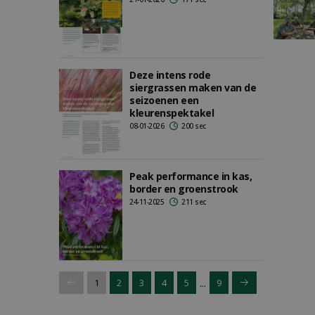
Deze intens rode
siergrassen maken van de
seizoenen een
kleurenspektakel
08-01-2026
200 sec
Peak performance in kas,
border en groenstrook
24-11-2025
211 sec
...
1
2
3
4
5
9