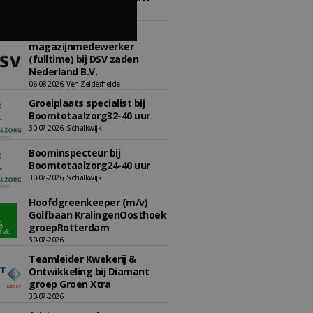
06-08-2026, Ven-Zelderheide
Allround
magazijnmedewerker
(fulltime) bij DSV zaden
Nederland B.V.
06-08-2026, Ven Zelderheide
Groeiplaats specialist bij
Boomtotaalzorg32-40 uur
30-07-2026, Schalkwijk
Boominspecteur bij
Boomtotaalzorg24-40 uur
30-07-2026, Schalkwijk
Hoofdgreenkeeper (m/v)
Golfbaan KralingenOosthoek
groepRotterdam
30-07-2026
Teamleider Kwekerij &
Ontwikkeling bij Diamant
groep Groen Xtra
30-07-2026