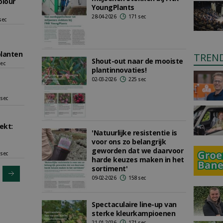
olour
YoungPlants
28-04-2026
171 sec
sec
planten
TREN
Shout-out naar de mooiste
sec
plantinnovaties!
02-03-2026
225 sec
 sec
ekt:
'Natuurlijke resistentie is
voor ons zo belangrijk
geworden dat we daarvoor
 sec
harde keuzes maken in het
sortiment'
09-02-2026
158 sec
Spectaculaire line-up van
sterke kleurkampioenen
21-01-2026
171 sec