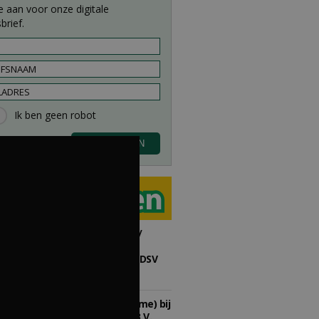
e aan voor onze digitale
brief.
 zo in direct contact met
t om ook de honderden
gen, de vinger aan de pols te
Proefveldmedewerker/
Chauffeur
landbouwmachines bij DSV
zaden Nederland B.V.
06-08-2026, Ven-Zelderheide
Kasmedewerker (fulltime) bij
DSV zaden Nederland B.V.