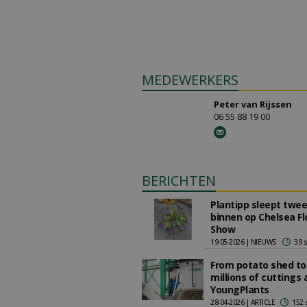
MEDEWERKERS
Peter van Rijssen
06 55 88 19 00
BERICHTEN
Plantipp sleept twee
binnen op Chelsea F
Show
19-05-2026 | NIEUWS
39 
From potato shed to
millions of cuttings 
YoungPlants
28-04-2026 | ARTICLE
152 