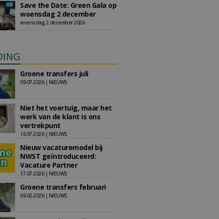
Save the Date: Green Gala op
woensdag 2 december
woensdag 2 december 2026
DING
Groene transfers juli
09-07-2026 | NIEUWS
Niet het voertuig, maar het
werk van de klant is ons
vertrekpunt
16-07-2026 | NIEUWS
Nieuw vacaturemodel bij
NWST geïntroduceerd:
Vacature Partner
17-07-2026 | NIEUWS
Groene transfers februari
09-02-2026 | NIEUWS