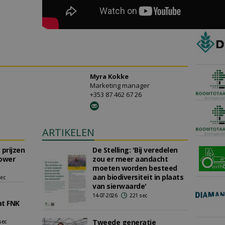
Myra Kokke
Marketing manager
+353 87 462 67 26
ARTIKELEN
 prijzen
De Stelling: 'Bij veredelen
lower
zou er meer aandacht
moeten worden besteed
aan biodiversiteit in plaats
sec
van sierwaarde'
14-07-2026
221 sec
at FNK
Tweede generatie
sec