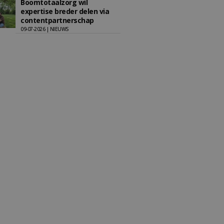
Boomtotaalzorg wil
expertise breder delen via
contentpartnerschap
09-07-2026 | NIEUWS