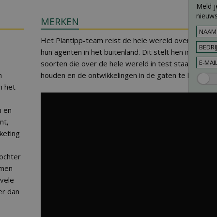
Meld j
nieuws
MERKEN
Het Plantipp-team reist de hele wereld over en staat
hun agenten in het buitenland. Dit stelt hen in staa
soorten die over de hele wereld in test staan te vol
n
houden en de ontwikkelingen in de gaten te houden.
n het
n en
nt,
keting
dochter
amen
vele
er dan